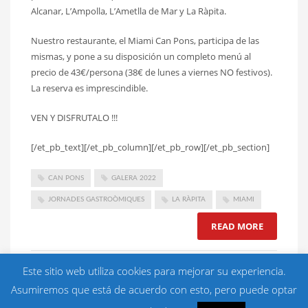
Alcanar, L’Ampolla, L’Ametlla de Mar y La Ràpita.
Nuestro restaurante, el Miami Can Pons, participa de las
mismas, y pone a su disposición un completo menú al
precio de 43€/persona (38€ de lunes a viernes NO festivos).
La reserva es imprescindible.
VEN Y DISFRUTALO !!!
[/et_pb_text][/et_pb_column][/et_pb_row][/et_pb_section]
CAN PONS
GALERA 2022
JORNADES GASTROÒMIQUES
LA RÀPITA
MIAMI
READ MORE
PUBLISHED IN
SIN CATEGORÍA
Este sitio web utiliza cookies para mejorar su experiencia.
NO COMMENTS
Asumiremos que está de acuerdo con esto, pero puede optar