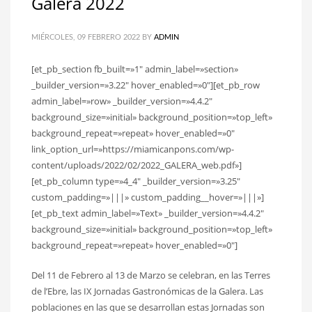
Galera 2022
MIÉRCOLES, 09 FEBRERO 2022
BY
ADMIN
[et_pb_section fb_built=»1″ admin_label=»section»
_builder_version=»3.22″ hover_enabled=»0″][et_pb_row
admin_label=»row» _builder_version=»4.4.2″
background_size=»initial» background_position=»top_left»
background_repeat=»repeat» hover_enabled=»0″
link_option_url=»https://miamicanpons.com/wp-
content/uploads/2022/02/2022_GALERA_web.pdf»]
[et_pb_column type=»4_4″ _builder_version=»3.25″
custom_padding=»|||» custom_padding__hover=»|||»]
[et_pb_text admin_label=»Text» _builder_version=»4.4.2″
background_size=»initial» background_position=»top_left»
background_repeat=»repeat» hover_enabled=»0″]
Del 11 de Febrero al 13 de Marzo se celebran, en las Terres
de l’Ebre, las IX Jornadas Gastronómicas de la Galera. Las
poblaciones en las que se desarrollan estas Jornadas son