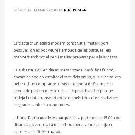
MIÉRCOLES, 14 MARZO 2018
BY
PERE ROGLAN
Es tracta d’ un edifici modern construït al mateix port
pesquer, on es pot veure l’ arribada de les barques i els
mariners amb tot el peix i marisc preparat per a la subasta.
La subasta, avui en dia es mecanitzada, però, fins fa poc,
encara es podien escoltar el cant dels preus, que eren tallats
pel crit d’ un comprador. El visitant podra disfrutar de la
venda de peix en directe des d’ un pasadis al 1er pis que
rodeja la cinta transportadora de peix i des d’ on es divisen
les grades amb els compradors.
L’ hora d’ arribada de les barques es a partir de les 15.00h de
dilluns a divendres. La millor hora per a veure la llotja en
acció es a les 16.30h aprox.