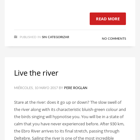
READ MORE
PUBLISHED IN
SIN CATEGORIZAR
NO COMMENTS
Live the river
MIÉRCOLES, 10 MAYO 2017
BY
PERE ROGLAN
Stare at the river: does it go up or down? The slow swell of
the river along with its characteristic bluish-green colour and
the birds singing will hypnotise you. You will be in a state of
calm that you have never experienced before. After 930 km,
the Ebro River arrives to its final stretch, passing through
Deltebre. Sailing the river is one of the most incredible